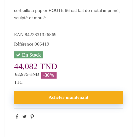
corbeille a papier ROUTE 66 est fait de métal imprimé,
sculpté et moulé.
EAN
8422831326869
Référence
066419
En Stock
44,082 TND
62,975 TND
-30%
TTC
Acheter maintenant