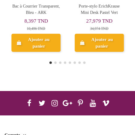
,
Porte-stylo ErichKrause
Porte Stylo en Métal Bleu
Mini Desk Pastel Vert
Pastel, ARK - Réf.1558
27,979 TND
3,700 TND
34,974 TND
Ajouter au
panier
Aperçu