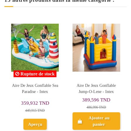
Rupture de stock
Aire De Jeux Gonflable
Filet de Water-Polo
A
Jump-O-Lene - Intex
Gonflable Pour Piscine -
1.37m x 66cm - BESTWAY
389,596 TND
35,195 TND
- 52123
486,996 TND
43,994 TND
Ajouter au
panier
Aperçu