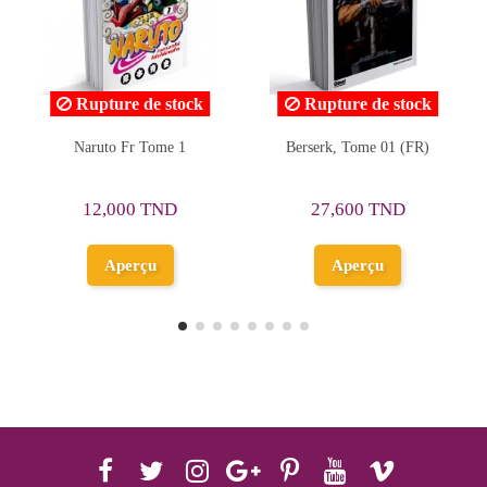
Rupture de stock
Berserk, Tome 01 (FR)
One-Punch Man, English,
Vol. 22
38,350 TND
27,600 TND
Ajouter au
Aperçu
panier