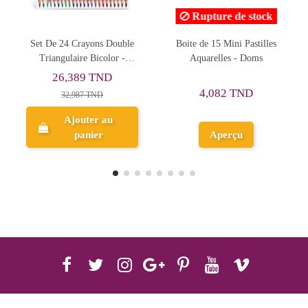
Rupture de stock
24 Crayons Double
Boite de 15 Mini Pastilles
6 Pots de Go
ulaire Bicolor -
Aquarelles - Doms
+ Pincea
Carioca
6,389 TND
13,59
4,082 TND
32,987 TND
16,99
Ajouter au
Ajo
panier
Aperçu
p