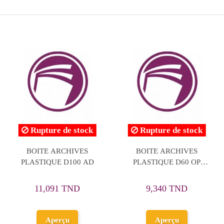
Rupture de stock
BOITE ARCHIVES D60
Boite De Classement
OFFICEPLAST LUSTRE
Personnalisable Dos
80mm EVIDENCE
8,958 TND
Incolore
5,438 TND
11,198 TND
Ajouter au
Aperçu
panier