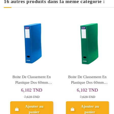
16 autres produits dans la même catégorie :
Rupture de stock
BOITE ARCHIVES
Boite De Classement
PLASTIQUE D80 AD
Personnalisable Dos
80mm EVIDENCE Jaune
8,958 TND
10,615 TND
11,198 TND
Ajouter au
Aperçu
panier