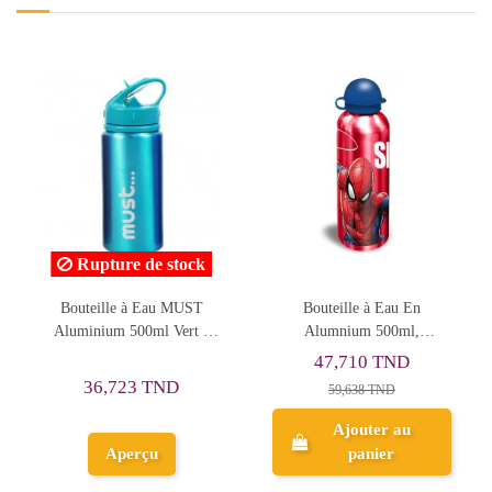
ock
UST
Bouteille à Eau En
Bouteille à Eau MUST en
t -
Alumnium 500ml,
Plastique avec Paille 500ml
Spiderman - Kids Licensing
Violet - Réf.585687
47,710 TND
21,201 TND
59,638 TND
26,501 TND
Ajouter au
Ajouter au
panier
panier