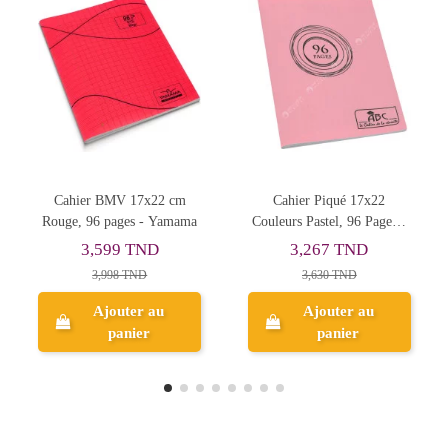
Rupture de stock
Cahier Piqué 17x22
Cahier BMV 17x22 cm
a
Couleurs Pastel, 96 Pages -
Rouge, 192 pages - Yamama
ABC
3,267 TND
6,200 TND
3,630 TND
Ajouter au
panier
Aperçu