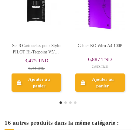
Cahier KO Wiro A4 100P
Boîte DE 1000 Agrafes
Prot
Maped 24/6- Réf.324405
6,887 TND
1,200 TND
7,652 TND
1,499 TND
Ajouter au
Ajouter au
panier
panier
16 autres produits dans la même catégorie :