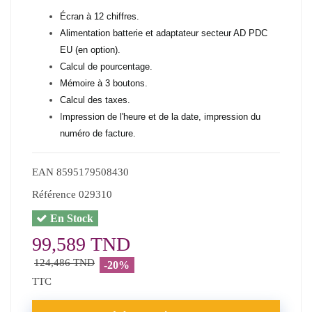
Écran à 12 chiffres.
Alimentation batterie et adaptateur secteur AD PDC
EU (en option).
Calcul de pourcentage.
Mémoire à 3 boutons.
Calcul des taxes.
I
mpression de l'heure et de la date, impression du
numéro de facture.
EAN
8595179508430
Référence
029310
En Stock
99,589 TND
124,486 TND
-20%
TTC