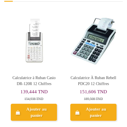
latrice À Ruban Rebell
Calculatrice À Ruban Ibico
Calculatr
PDC20 12 Chiffres
1214X 12 Chiffres
PDC30
151,606 TND
114,240 TND
307
189,508 TND
142,800 TND
34
Ajouter au
Ajouter au
panier
panier