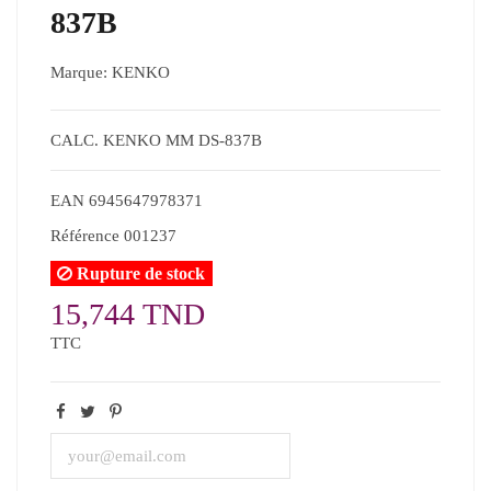
837B
Marque:
KENKO
CALC. KENKO MM DS-837B
EAN
6945647978371
Référence
001237
Rupture de stock
15,744 TND
TTC