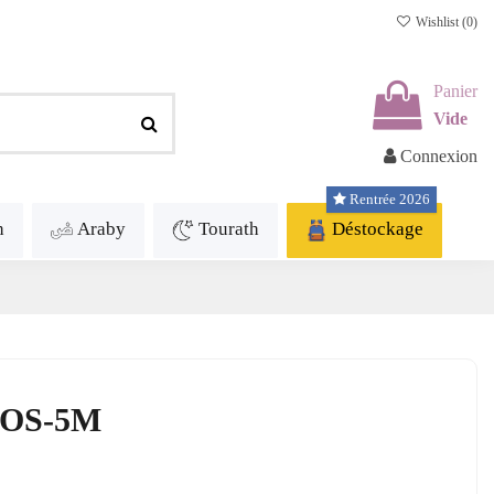
Wishlist (
0
)
Panier
Vide
Connexion
Rentrée 2026
h
Araby
Tourath
Déstockage
O OS-5M