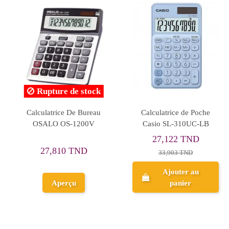
culatrice De Bureau
Calculatrice de Bureau
Calc
sio MS-20UC-LB
Etanche Casio WM-
Cas
320MT
40,409 TND
98,853 TND
2
44,899 TND
109,837 TND
Ajouter au
Ajouter au
panier
panier