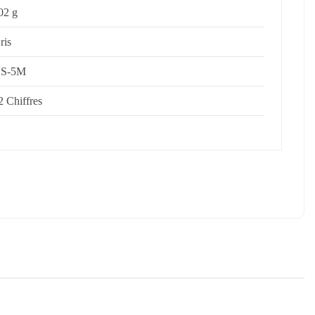
02 g
ris
S-5M
2 Chiffres