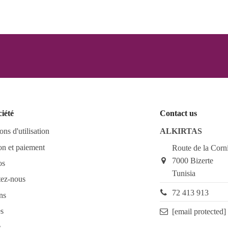
ciété
Contact us
ons d'utilisation
ALKIRTAS
on et paiement
Route de la Corn
7000 Bizerte
os
Tunisia
tez-nous
72 413 913
ns
s
[email protected]
s