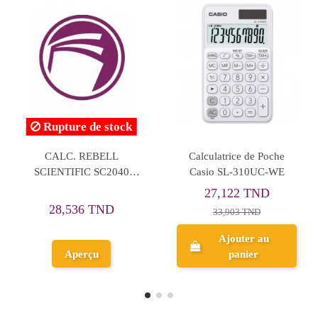
Rupture de stock
ulatrice de Poche
Calculatrice de Bureau
CALC.
io SL-310UC-BU
Casio DJ-120D Plus
11
7,122 TND
68,919 TND
1
33,903 TND
76,577 TND
Ajouter au
panier
Aperçu