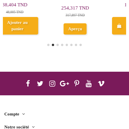
Sticker Collection
1,999 TND
1,600 TND
2,499 TND
2,000 TND
Ajouter au
Ajouter au
panier
panier
Compte
Notre société