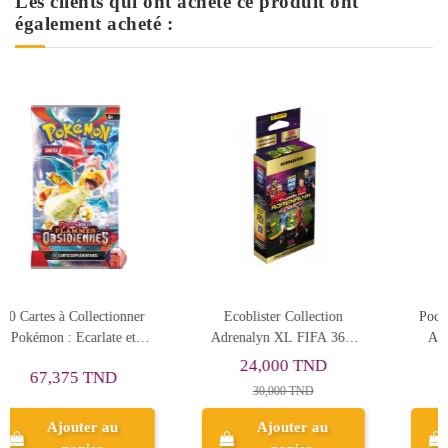
Les clients qui ont acheté ce produit ont
également acheté :
Ecoblister Collection
Pochette Panini FIFA 365
Adrenalyn XL FIFA 365,
Adrenalyn XL 2026, 6
2025 - Panini
Cartes
24,000 TND
4,798 TND
3
30,000 TND
5,998 TND
Ajouter au
Ajouter au