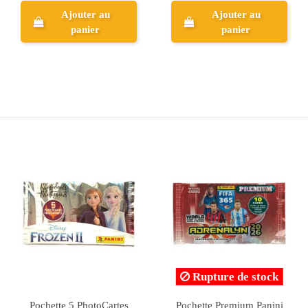
Ajouter au
Ajouter au
panier
panier
Rupture de stock
365
Blister Panini FIFA 365
Pack Official Stickers