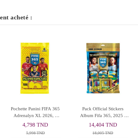
ent acheté :
Pochette Panini FIFA 365
Pack Official Stickers
Adrenalyn XL 2026, 6
Album Fifa 365, 2025 -
Cartes
Panini
4,798 TND
14,404 TND
5,998 TND
18,005 TND