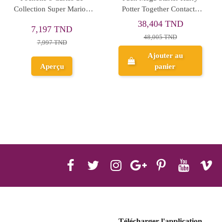
Dresseur d'Elite : Stars
One Piece : Kingdom Of
Etincelantes
Intrigue Booster OP-04
254,317 TND
60,026 TND
317,897 TND
Ajouter au
Aperçu
panier
Télécharger l'application