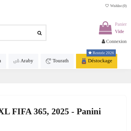
Wishlist (
0
)
Panier
Vide
Connexion
Rentrée 2026
h
Araby
Tourath
Déstockage
 XL FIFA 365, 2025 - Panini