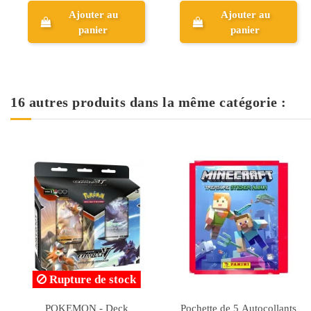
Ajouter au
Ajouter au
panier
panier
16 autres produits dans la même catégorie :
Rupture de stock
arry
Album Disney La Reine
Pochette Panini FIFA 