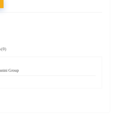
s
(0)
anini Group