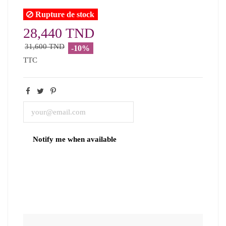
Rupture de stock
28,440 TND
31,600 TND
-10%
TTC