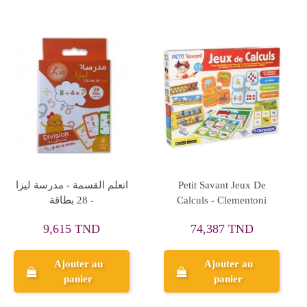
ole de Lisa -
Coffret Livre&Puzzle Les
Mon Coffr
cation - Lisa Toys
Véhicules - SASSI
Mon Premi
79,
,615 TND
59,000 TND
99
Ajouter au
Ajouter au
A
panier
panier