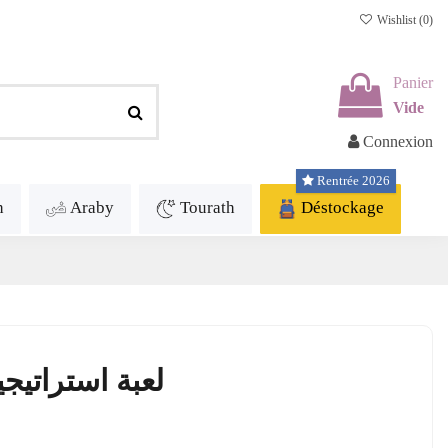
Wishlist (
0
)
Panier
Vide
Connexion
Rentrée 2026
h
Araby
Tourath
Déstockage
ih Créations - Jeu Stratégia لعبة استراتيجيا