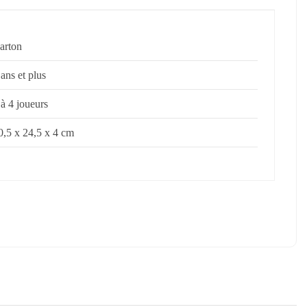
arton
 ans et plus
 à 4 joueurs
0,5 x 24,5 x 4 cm