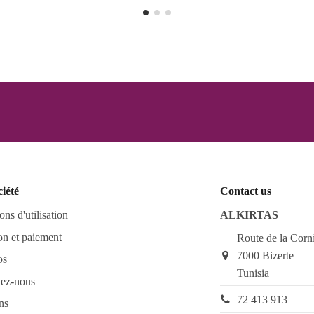
ciété
Contact us
ons d'utilisation
ALKIRTAS
on et paiement
Route de la Corn
7000 Bizerte
os
Tunisia
tez-nous
72 413 913
ns