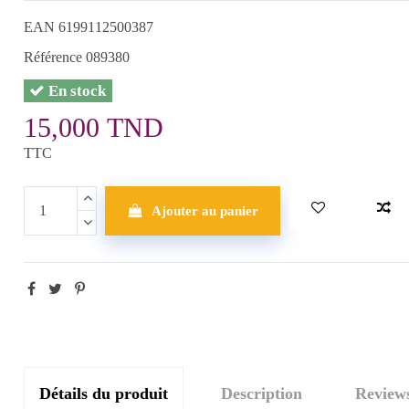
EAN
6199112500387
Référence
089380
En stock
15,000 TND
TTC
Ajouter au panier
Détails du produit
Description
Review