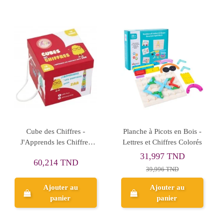
Rupture de stock
to des Formes -
Cube des Lettres -
L'Ec
ogie Montessori -
J'Apprends l'Alphabet
Multipli
Lisa Toys
avec Lee - Lisa Toys
2,630 TND
9
64,093 TND
Ajouter au
panier
Aperçu