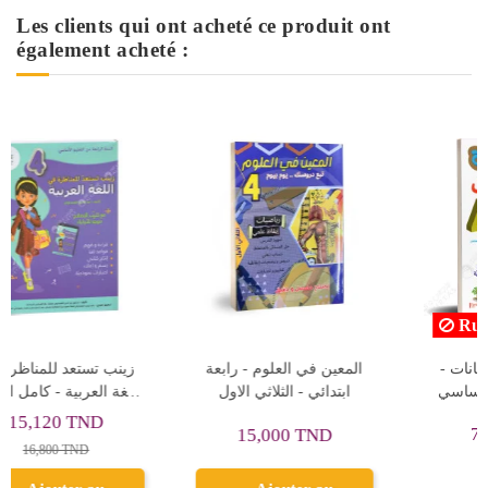
Les clients qui ont acheté ce produit ont
également acheté :
Rupture de stock
Rupture de stock
امتحانات مدارسنا - الثلاثي
الفوز بالنجاح امتحانات -
ا
الاول -4 اساسي
الثلاثي الاول - 4 اساسي
7,155 TND
9,855 TND
7,950 TND
10,950 TND