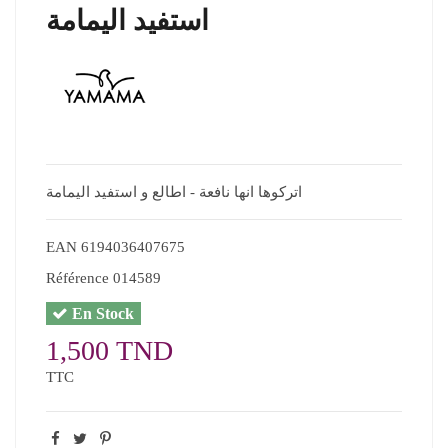
استفيد اليمامة
اتركوها انها نافعة - اطالع و استفيد اليمامة
EAN
6194036407675
Référence
014589
En Stock
1,500 TND
TTC