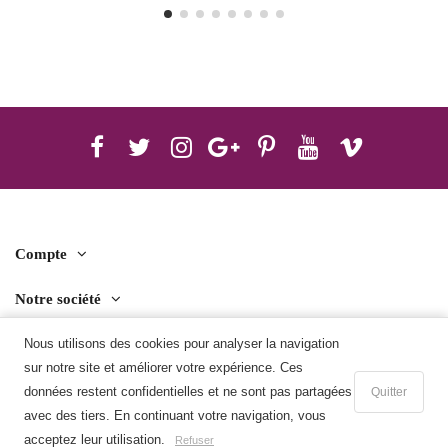
Compte
Notre société
Contact us
Nous utilisons des cookies pour analyser la navigation
sur notre site et améliorer votre expérience. Ces
Télécharger l'application mobile
données restent confidentielles et ne sont pas partagées
Quitter
avec des tiers. En continuant votre navigation, vous
Ajouter au panier
acceptez leur utilisation.
Refuser