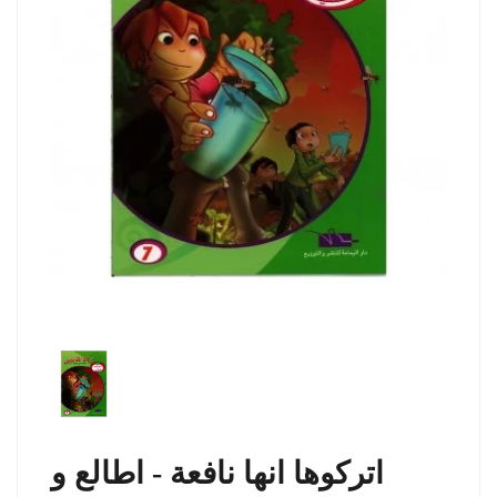
اتركوها انها نافعة - اطالع و