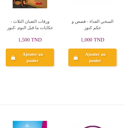
اسحاق نيوتن - مؤلفات
كذب المنجمون - حكايات و
خالدة
عبر -كنوز
1,000 TND
2,000 TND
Ajouter au
Ajouter au
panier
panier