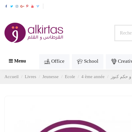
Office
School
Creati
Menu
Accueil
Livres
Jeunesse
Ecole
4 ème année
 حكم كنوز