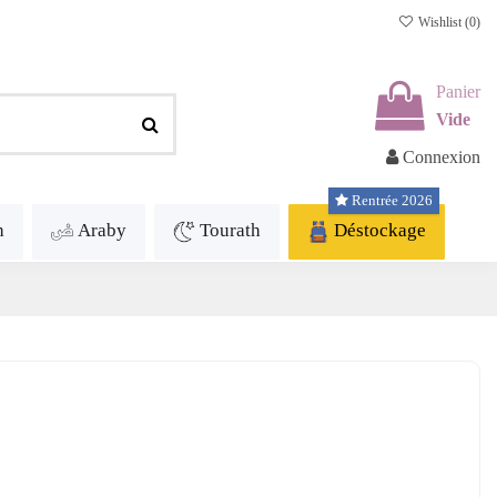
Wishlist (
0
)
Panier
Vide
Connexion
Rentrée 2026
h
Araby
Tourath
Déstockage