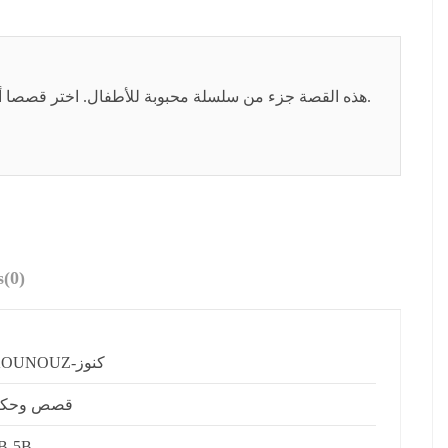
هذه القصة جزء من سلسلة محبوبة للأطفال. اختر قصصا أخرى من نفس المجموعة لتكوين مكتبة صغيرة متناسقة لطفلك.
s
(0)
KOUNOUZ-كنوز
قصص وحك
B-5B