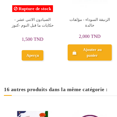
ندم شهريار - حكايات و عبر
مصحف مكتبة المنار تونس
-كنوز
برواية ورش بخط التيجاني
المحمدي
28,350 TND
1,000 TND
31,500 TND
Ajouter au
Ajouter au
panier
panier
16 autres produits dans la même catégorie :