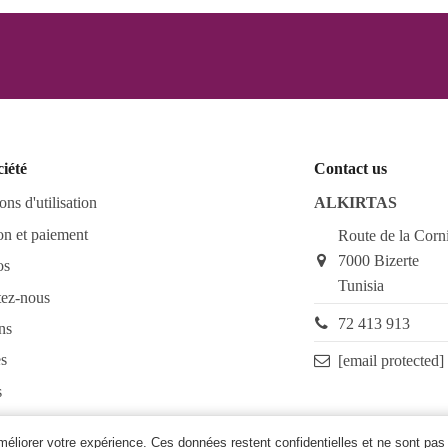
ciété
Contact us
ons d'utilisation
ALKIRTAS
on et paiement
Route de la Corn
7000 Bizerte
os
Tunisia
tez-nous
72 413 913
ns
s
[email protected]
s
as FAQ
améliorer votre expérience. Ces données restent confidentielles et ne sont pas