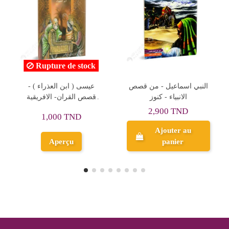
Rupture de stock
ابو عبيدة بن الجراح ( امين
النبي اسماعيل - من قصص
هذه الامة ) - حياة الصحابة و
الانبياء - كنوز
التابعين - الافريقية للانتاج
2,900 TND
1,000 TND
الفنى
Ajouter au
panier
Aperçu