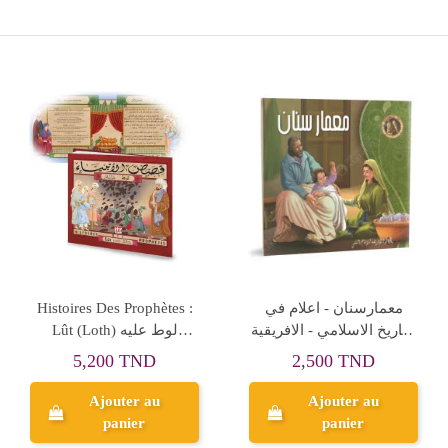
Rup
افريقية
الوضوء و الصلاة خطوة
حكايات فرحان مع ا
ني
خطوة
5,000 TND
5
10,000 TND
Ajouter au
Ajouter au
panier
panier