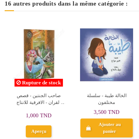
16 autres produits dans la même catégorie :
لقران
العم سريع - سلسلة
موسى - قصص الانب -
مختلفون
كتابي
4
2,000 TND
3,500 TND
Ajouter au
Ajouter au
panier
panier