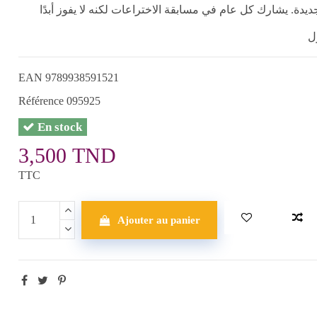
يدة. يشارك كل عام في مسابقة الاختراعات لكنه لا يفوز أبدًا
ل
EAN
9789938591521
Référence
095925
En stock
3,500 TND
TTC
Ajouter au panier