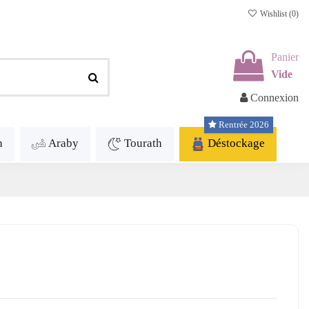
Wishlist (
0
)
Panier
Vide
Connexion
Rentrée 2026
h
Araby
Tourath
Déstockage