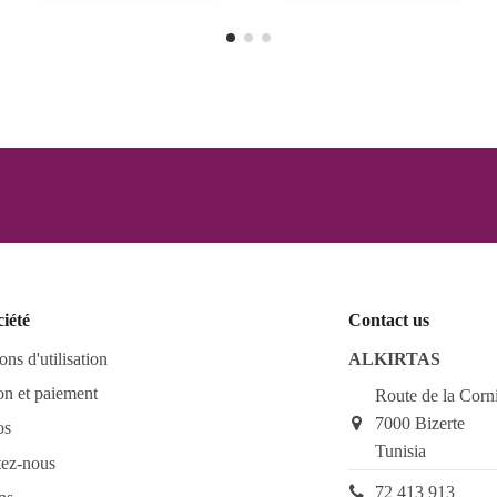
ciété
Contact us
ons d'utilisation
ALKIRTAS
on et paiement
Route de la Corn
7000 Bizerte
os
Tunisia
tez-nous
72 413 913