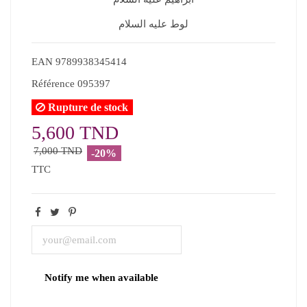
لوط عليه السلام
EAN
9789938345414
Référence
095397
Rupture de stock
5,600 TND
7,000 TND
-20%
TTC