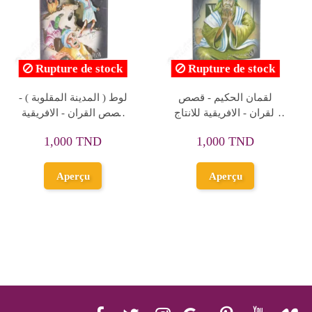
يوسف - قصص الانبياء -
حكايات غرس القيم - الجزء
كتابي
الاول
50,000 TND
2,000 TND
Ajouter au
Ajouter au
panier
panier