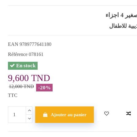
4 اجزاء
ية للاطفال
EAN
9789777641180
Référence
078161
En stock
9,600 TND
12,000 TND
-20%
TTC
Ajouter au panier