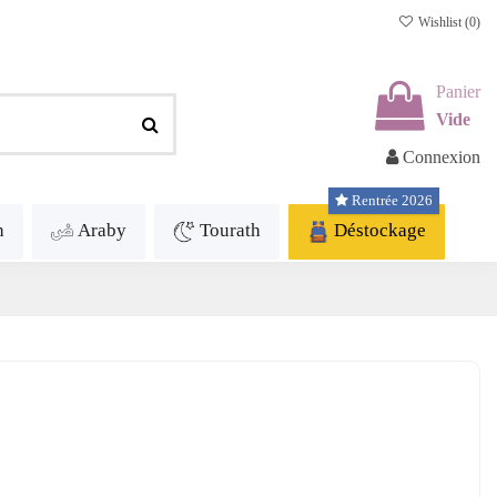
Wishlist (
0
)
Panier
Vide
Connexion
Rentrée 2026
h
Araby
Tourath
Déstockage