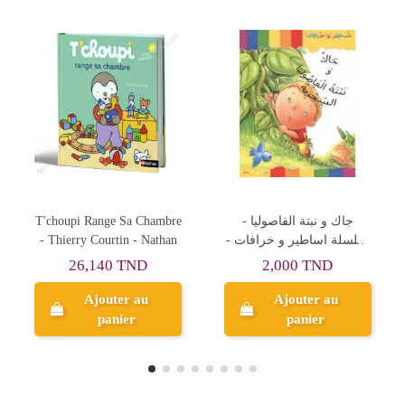
عائشة و النحلة العجيبة -
جاك و نبتة الفاصوليا -
خير جليس - يس للنشر
سلسلة اساطير و خرافات -
كنوز
2,000 TND
3,000 TND
Ajouter au
Ajouter au
panier
panier