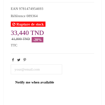
EAN
9781474954693
Référence
089364
Rupture de stock
33,440 TND
41,800 TND
-20%
TTC