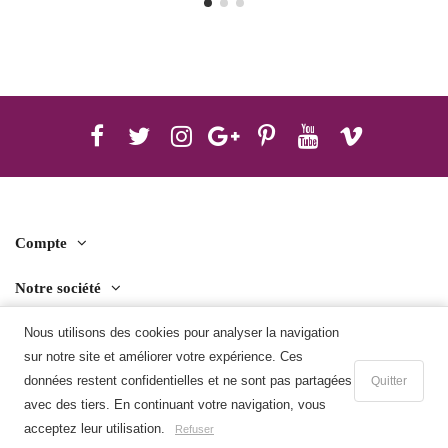
Compte
Notre société
Contact us
Nous utilisons des cookies pour analyser la navigation
sur notre site et améliorer votre expérience. Ces
Télécharger l'application mobile
données restent confidentielles et ne sont pas partagées
Quitter
avec des tiers. En continuant votre navigation, vous
Ajouter au panier
acceptez leur utilisation.
Refuser