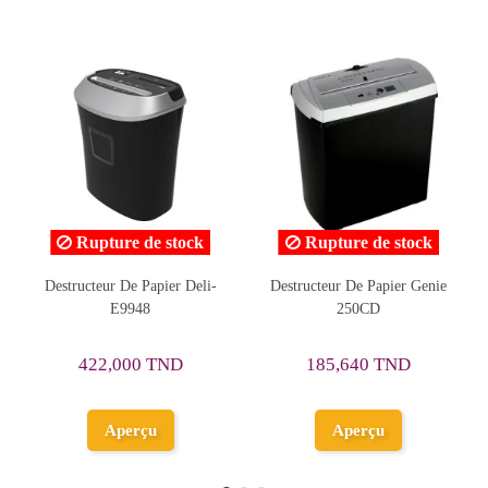
Rupture de stock
-
Destructeur De Papier Genie
Destructeur De Papier Deli-
250CD
E9927
300,004 TND
185,640 TND
375,005 TND
Ajouter au
Aperçu
panier