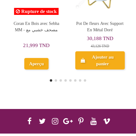
Rupture de stock
Pot De fleurs Avec Support
Lampe Veilleuse LED en
En Métal Doré
Silicone Licorne
30,188 TND
25,837 TND
43,126 TND
32,297 TND
Ajouter au
panier
Aperçu