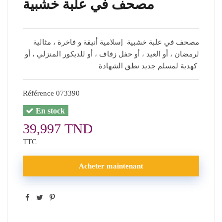
مصحف في علبة خشبية
مصحف في علبة خشبية إسلامية أنيقة و فاخرة ، مثالية
لرمضان ، أو العيد ، أو حفل زفاف ، أو للديكور المنزلي ، أو
كهدية لمسلم جديد نطق الشهادة
Référence
073390
En stock
39,997 TND
TTC
Acheter maintenant