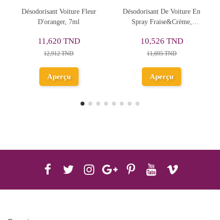
 Voiture Fleur
Désodorisant De Voiture En
Diffuseur Voit
ger, 7ml
Spray Fraise&Crème,
Suspendre 7ml, V
100ml
Emoscent
20 TND
10,526 TND
10,400 T
12 TND
11,695 TND
Ajouter
erçu
Aperçu
panie