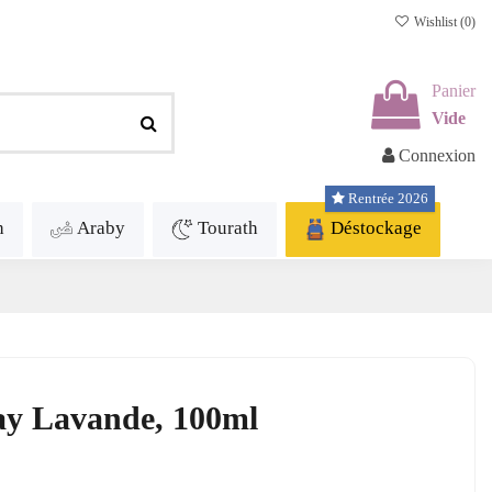
Wishlist (
0
)
Panier
Vide
Connexion
Rentrée 2026
h
Araby
Tourath
Déstockage
ay Lavande, 100ml