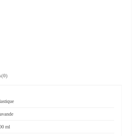
s
(0)
lastique
avande
00 ml