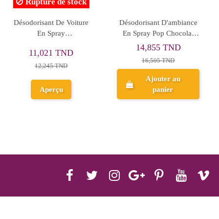
Rupture de stock
Désodorisant De Voiture
Désodorisant D'ambiance
En Spray
En Spray Pop Chocolat
Vanille&Magnolia, 100ml
Fondant, 150ml
14,855 TND
11,021 TND
16,505 TND
12,245 TND
Ajouter au
Aperçu
panier