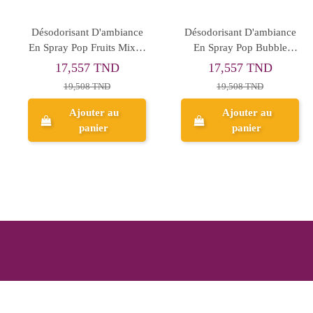
Désodorisant D'ambiance
Désodorisant D'ambiance
En Spray Pop Fruits Mixte,
En Spray Pop Bubble
150ml
Gum, 150ml
17,557 TND
17,557 TND
19,508 TND
19,508 TND
Ajouter au
Ajouter au
panier
panier