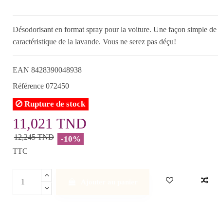
Désodorisant en format spray pour la voiture. Une façon simple de f
caractéristique de la lavande. Vous ne serez pas déçu!
EAN
8428390048938
Référence
072450
Rupture de stock
11,021 TND
12,245 TND
-10%
TTC
Ajouter au panier