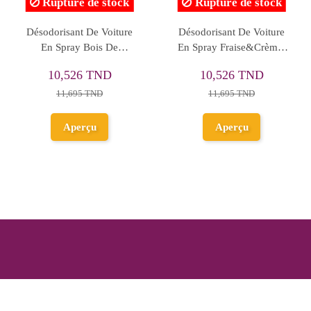
Rupture de stock
Rupture de stock
Désodorisant De Voiture
Désodorisant De Voiture
En Spray Bois De
En Spray Fraise&Crème,
Santal&Vétiver, 100ml
100ml
10,526 TND
10,526 TND
11,695 TND
11,695 TND
Aperçu
Aperçu