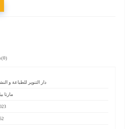
s
(0)
دار التنوير للطباعة و النش
مارتا بي
023
52