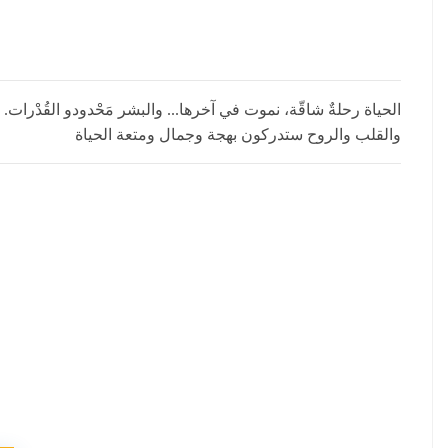
الحياة رحلةٌ شاقّة، نموت في آخرها... والبشر مَحْدودو القُدْرات
والقلب والروح ستدركون بهجة وجمال ومتعة الحياة