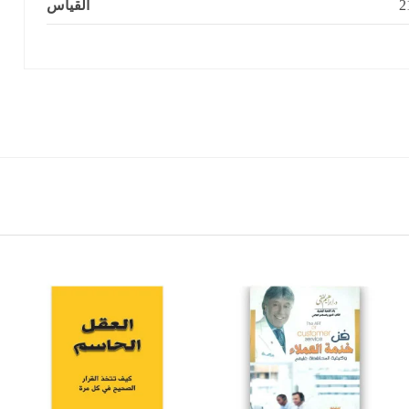
القياس
2