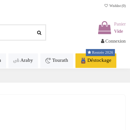
Wishlist (
0
)
Panier
Vide
Connexion
Rentrée 2026
h
Araby
Tourath
Déstockage