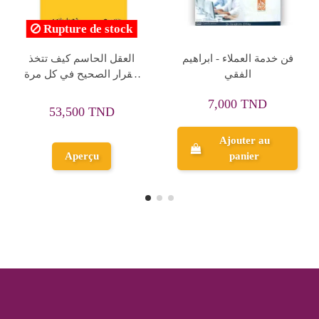
pture de stock
Rup
التطبيقي
العاب ذهنية للكبار - جاريث
فن ادارة الوقت -
لذكاء
مور - عصير الكتب
كارينجي
 باريسو
24,300 TND
6,300 TND
33
27,000 TND
7,000 TND
Ajouter au
Aperçu
panier