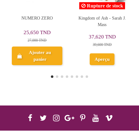
Rupture de stock
Kingdom of Ash - Sarah J.
Fantastically Great Women
Mass
Scientists and Their Stories
- Kate Pankhurst
29,260 TND
37,620 TND
30,800 TND
39,600 TND
Ajouter au
Aperçu
panier