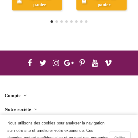
panier
Aperçu
Compte
Notre société
Nous utilisons des cookies pour analyser la navigation
Contact us
sur notre site et améliorer votre expérience. Ces
Télécharger l'application mobile
données restent confidentielles et ne sont pas partagées