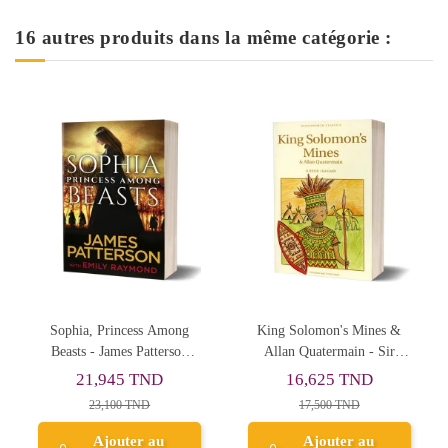
16 autres produits dans la même catégorie :
Rupture de stock
King Solomon's Mines &
Billy and the Minpins
Allan Quatermain - Sir
Henry Rider Haggard
16,625 TND
21,945 TND
17,500 TND
23,100 TND
Ajouter au