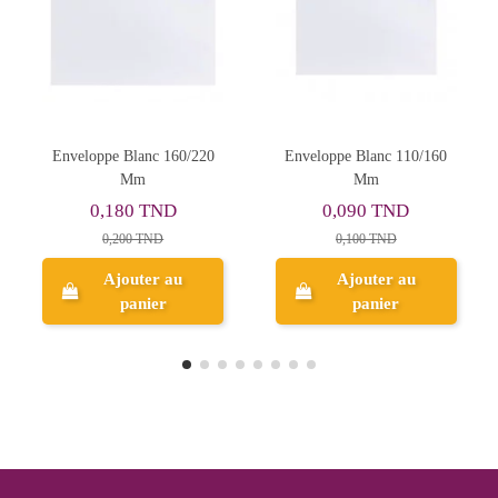
 160/220
Enveloppe Blanc 110/160
Cartes Vœux Aid Mub
Mm
Dorées, 12 Pcs
ND
0,090 TND
15,006 TND
D
0,100 TND
 au
Ajouter au
Ajouter au
r
panier
panier