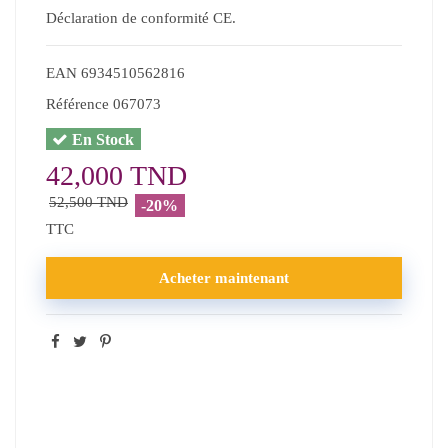
Déclaration de conformité CE.
EAN
6934510562816
Référence
067073
En Stock
42,000 TND
52,500 TND
-20%
TTC
Acheter maintenant