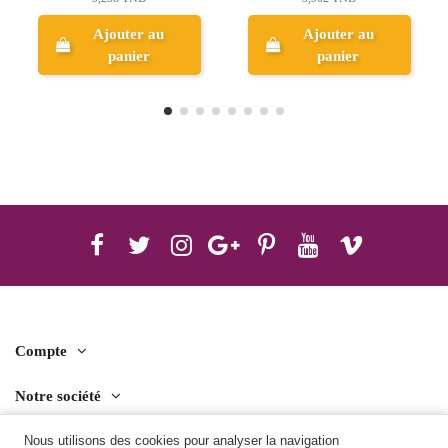
 au
Ajouter au
Ajouter au
r
panier
panier
Compte
Notre société
Nous utilisons des cookies pour analyser la navigation
Contact us