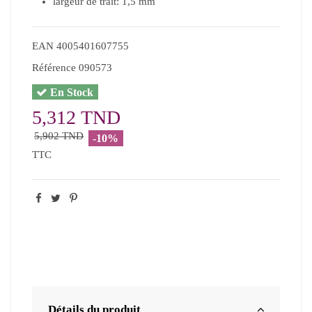
largeur de trait: 1,5 mm
EAN
4005401607755
Référence
090573
En Stock
5,312 TND
5,902 TND
-10%
TTC
Détails du produit