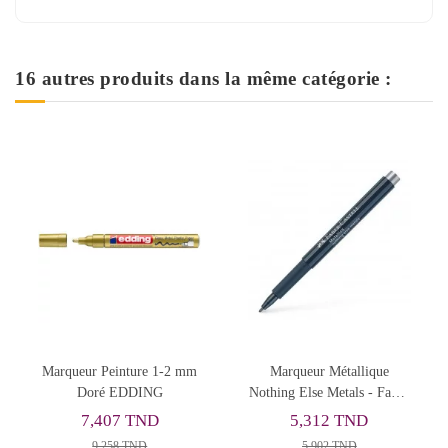
16 autres produits dans la même catégorie :
re 1-2 mm
Marqueur Métallique
Marqueur Peinture 1-
ING
Nothing Else Metals - Faber
Argent EDDING
Castell
ND
5,312 TND
7,407 TND
D
5,902 TND
9,258 TND