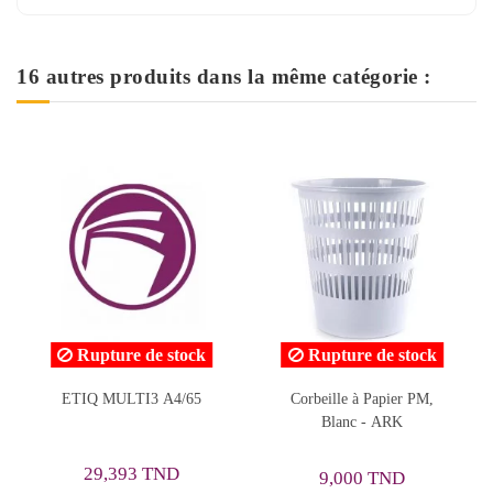
16 autres produits dans la même catégorie :
 stock
Rupture de stock
 A4/65
Corbeille à Papier PM,
POCH PLASTIFICAT
Blanc - ARK
A3 80M SAILS
62,080 TND
TND
9,000 TND
77,600 TND