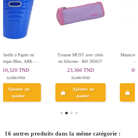
côtés
Massicot Precise Cut Maped
Classeur À Levier (Chrono
85637
- Réf.894110
Dos 80mm EXPERT Roug
Bordeau
69,297 TND
7,397 TND
98,996 TND
9,246 TND
Ajouter au
Ajouter au
panier
panier
16 autres produits dans la même catégorie :