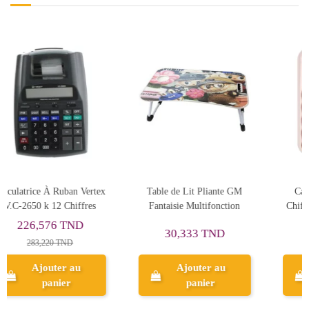
nte GM
Calculatrice Solaire 12
Bouteille D'encre Origin
nction
Chiffres Grand Ecran LCD
Epson EcoTank 103/Noi
26,799 TND
32,368 TND
D
33,499 TND
40,460 TND
au
Ajouter au
Ajouter au
panier
panier