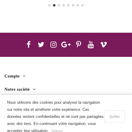
Compte
Notre société
Contact us
Nous utilisons des cookies pour analyser la navigation
sur notre site et améliorer votre expérience. Ces
Télécharger l'application mobile
données restent confidentielles et ne sont pas partagées
Quitter
avec des tiers. En continuant votre navigation, vous
Ajouter au panier
acceptez leur utilisation.
Refuser