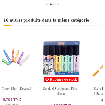
16 autres produits dans la même catégorie :
tock
Rupture de stock
Fluo -
Stylo Roller Point-Visco
Stylo-Plume Grip 2010 
0.5mm, Orange - Stabilo
Noir, Faber-Castell -
Réf.140816
4,398 TND
37,174 TND