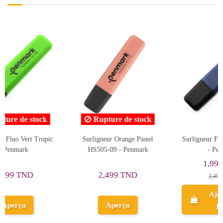
ock
stel
Surligneur Fluo Bleu Tropic
Surligneur Vert HS-505 02 
rk
- Penmark
Penmark
1,999 TND
1,999 TND
2,499 TND
2,499 TND
Ajouter au
Ajouter au
panier
panier