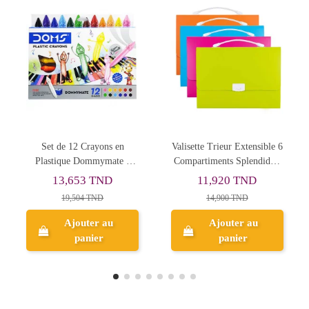
e 12 Crayons en
Valisette Trieur Extensible 6
Protège-Ca
que Dommymate -
Compartiments Splendida -
Cristal A4, O
Doms
Purple
3,653 TND
11,920 TND
0,88
19,504 TND
14,900 TND
1,10
Ajouter au
Ajouter au
Ajo
panier
panier
p