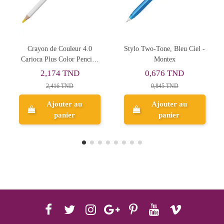
Rupture de sto
eur 4.0
Stylo Two-Tone, Bleu Ciel -
Paquet de 250 Sous
r Pencil -
Montex
Chemises Super 60gr, L
- Exacompta
ND
0,676 TND
47,900 TND
D
0,845 TND
 au
Ajouter au
r
panier
Aperçu