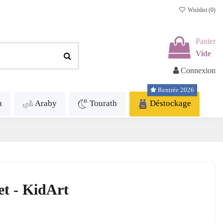
Wishlist (
0
)
Panier
Vide
Connexion
Rentrée 2026
h
Araby
Tourath
Déstockage
et - KidArt