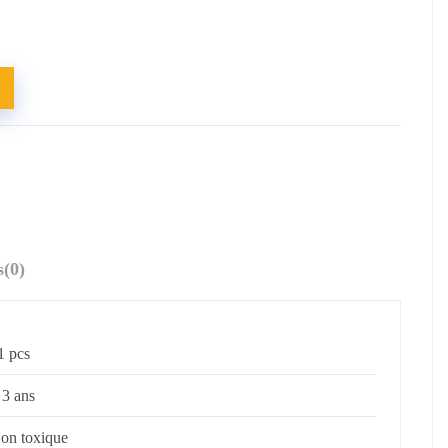
s
(0)
1 pcs
 3 ans
on toxique