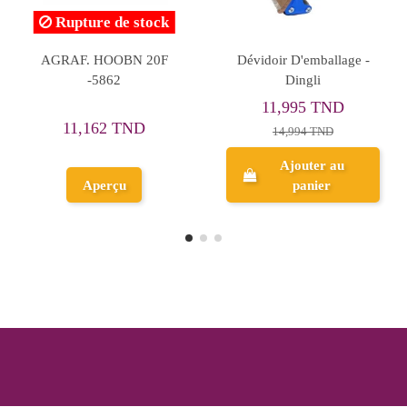
Rupture de stock
Stylo Black Medium
Chemise Kraft Essential
0.5mm Violet - Stabilo
Purple 60g
0,200 TND
5,998 TND
Ajouter au
Aperçu
panier