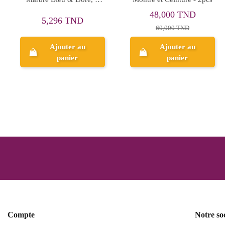
ois&Cardamome, 100ml
38,080 TND
10,006 TND
47,600 TND
12,507 TND
Aperçu
Aperçu
Compte
Notre so