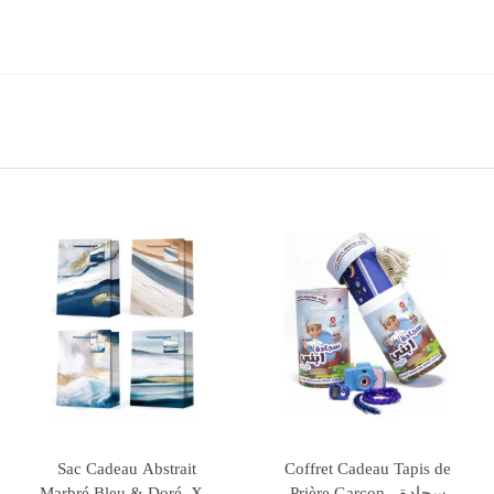
sse & Sous Tasse Cœur
Sac Cadeau Naissance, M
Coff
ec Motif Cœurs, Rouge
18x23x10cm
P