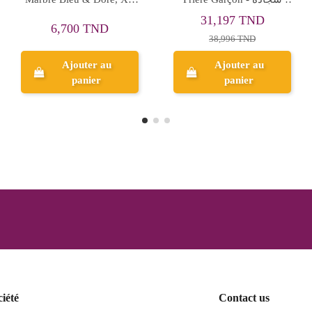
et Blanc
30,245 TND
3,594 TND
37,806 TND
Ajouter au
Ajouter au
panier
panier
ciété
Contact us