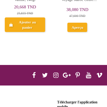
Ancien
Co
43,202 TND
42,364 TND
54,002 TND
Ajouter au
panier
Aperçu
Télécharger l'application
mobile