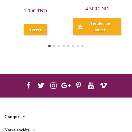
4,500 TND
1,500 TND
ND
Ajouter au
Ajouter au
panier
panier
Compte
Notre société