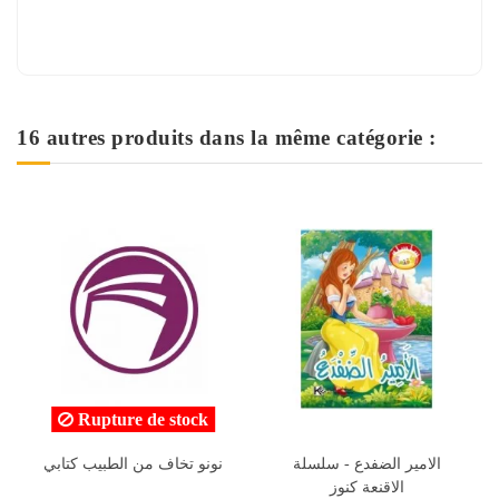
16 autres produits dans la même catégorie :
 stock
لة و الوحش - اطالع و
الامير الضفدع - سلسلة
نونو تخاف م
اكتشف - اليمامة
الاقنعة كنوز