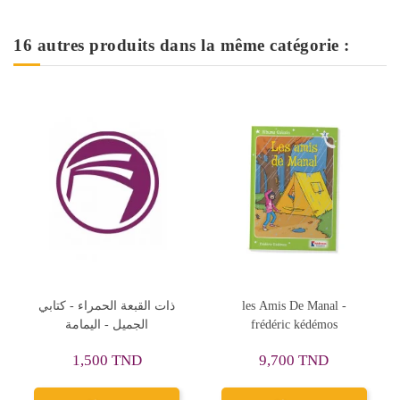
16 autres produits dans la même catégorie :
ذات القبع
les Amis De Manal -
Coffret 3 Histoires 
الجم
frédéric kédémos
Peluche Les Voyage
Extraordinaires de Lo
111,203 TND
ND
9,700 TND
Auzou
139,004 TND