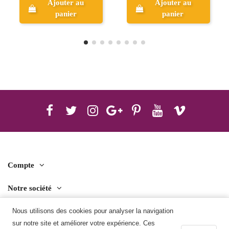
 au
Ajouter au
Ajouter au
r
panier
panier
Compte
Notre société
Contact us
Nous utilisons des cookies pour analyser la navigation
sur notre site et améliorer votre expérience. Ces