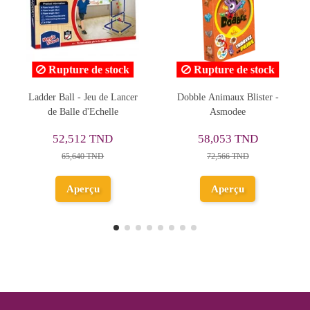
Rupture de stock
Rupture de stock
Dobble Animaux Blister -
Cerf-Volant Kawaii - Djeco
Asmodee
34,320 TND
58,053 TND
42,900 TND
72,566 TND
Aperçu
Aperçu