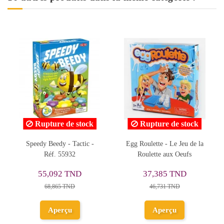
ock
Rupture de stock
c -
Egg Roulette - Le Jeu de la
Jeu Family Quizz Jeux
Roulette aux Oeufs
Vidéo & Super Héros - 360
Questions
35,129 TND
37,385 TND
43,911 TND
46,731 TND
Ajouter au
Aperçu
panier