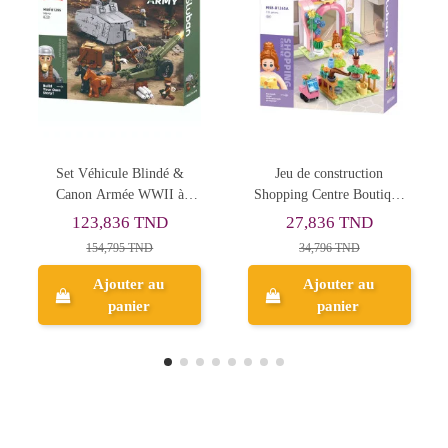
Jeu de construction
Robot Solaire Araignée -
Shopping Centre Boutique
Solar Robot Spider- Jeu de
de fleurs 111 pcs - Sluban
construction
27,836 TND
38,080 TND
34,796 TND
Ajouter au
Ajouter au
panier
panier