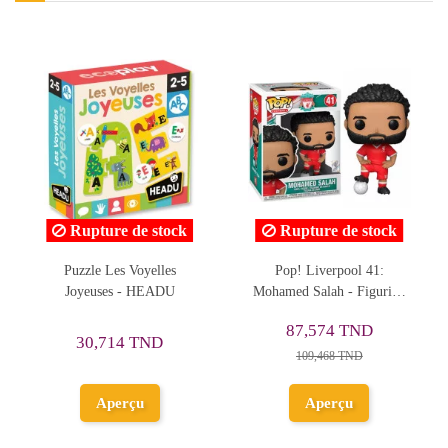
Rupture de stock
Pop! Liverpool 41:
Puzzle 24 Maxi, Bonne Fête
Mohamed Salah - Figurine
De Thomas - Trefl
en Vinyle
29,255 TND
87,574 TND
36,569 TND
109,468 TND
Ajouter au
Aperçu
panier