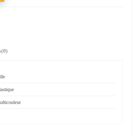
s
(0)
ille
lastique
ulticouleur