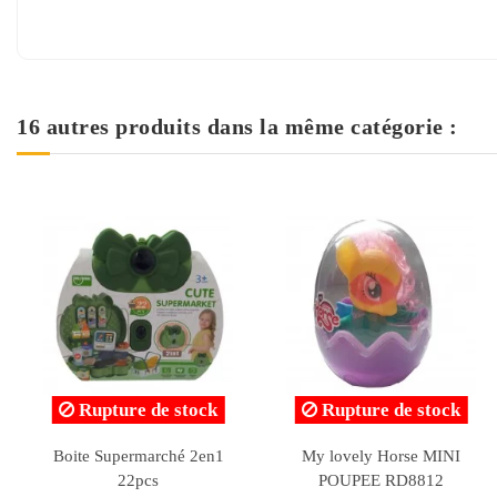
16 autres produits dans la même catégorie :
Rupture de stock
Cerf-Volant Bird - Djeco
Figurine Pop! Marvel:
Avengers Iron Man,