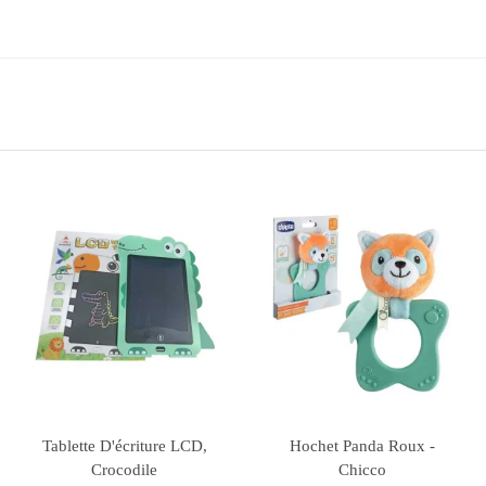
Rupture de stock
Hochet Hibou avec
Meccano Junior - Baril
H
Anneau Eco+ Chicco
150 pièces
Télé