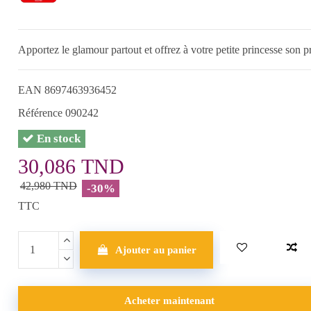
Apportez le glamour partout et offrez à votre petite princesse son 
EAN
8697463936452
Référence
090242
En stock
30,086 TND
42,980 TND
-30%
TTC
Ajouter au panier
Acheter maintenant