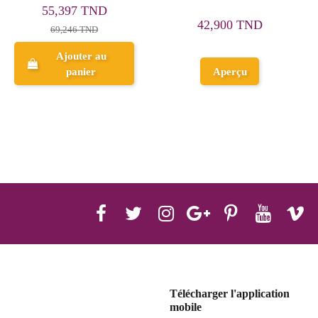
E314
231,336 TND
64,469 TND
289,170 TND
80,587 TND
Aperçu
Aperçu
Télécharger l'application
mobile