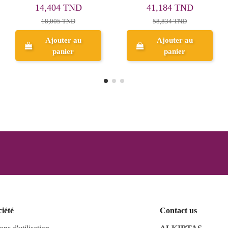
41,184 TND
170,979 TND
58,834 TND
Ajouter au
panier
Aperçu
ciété
Contact us