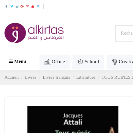
Office
School
Creati
Menu
Accueil
Livres
Livres français
Littérature
TOUS RUINES 