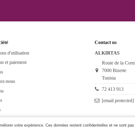
ciété
Contact us
ons d'utilisation
ALKIRTAS
on et paiement
Route de la Corn
7000 Bizerte
os
Tunisia
tez-nous
72 413 913
ns
s
[email protected]
s
as FAQ
améliorer votre expérience. Ces données restent confidentielles et ne sont pas