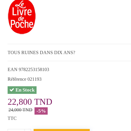
TOUS RUINES DANS DIX ANS?
EAN
9782253158103
Référence
021193
En Stock
22,800 TND
24,000 TND
-5%
TTC