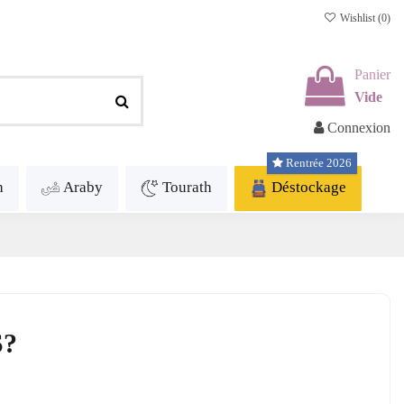
Wishlist (
0
)
Panier
Vide
Connexion
Rentrée 2026
h
Araby
Tourath
Déstockage
S?