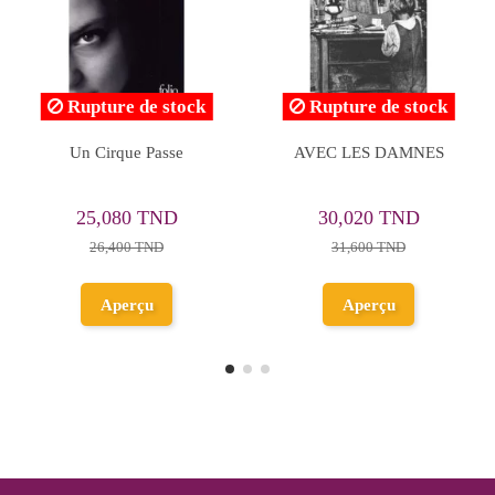
re de stock
de sel - Raynor
L'AMOUR DURE TROIS
L'illusi
Winn
ANS - BEIGBEDER
Ch
35,530 TND
38,0
150 TND
37,400 TND
40,0
,000 TND
Ajouter au
Ajo
perçu
panier
p