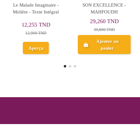
PALESTINE
HISTOIRE D'UNE
La Ser
FEMME LIBRE
Mar
0,400 TND
29,260 TND
46
32,000 TND
30,800 TND
4
Ajouter au
Ajouter au
panier
panier