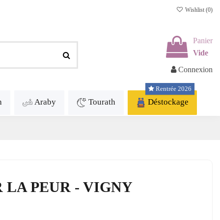
Wishlist (
0
)
Panier
Vide
Connexion
Rentrée 2026
h
Araby
Tourath
Déstockage
LA PEUR - VIGNY