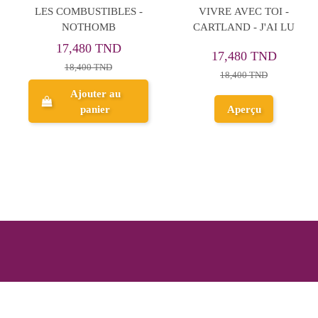
L'ETERNEL
12 YEARS A SLAVE -
NORTHUP
28,880 TND
3
25,460 TND
30,400 TND
26,800 TND
Ajouter au
Ajouter au
panier
panier