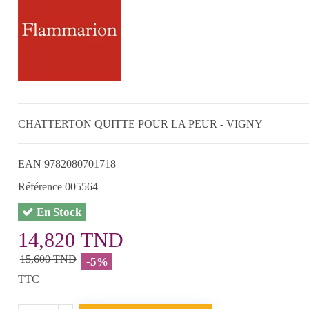
CHATTERTON QUITTE POUR LA PEUR - VIGNY
EAN
9782080701718
Référence
005564
En Stock
14,820 TND
15,600 TND
-5%
TTC